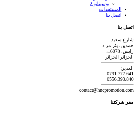
بوسيتانو 2
المستجدات
اتصل بنا
اتصل بنا
شارع سعيد
حمدين، بئر مراد
رايس، 16078،
الجزائر الجزائر
المدير:
0791.777.641
0556.393.840
contact@hncpromotion.com
مقر شركتنا