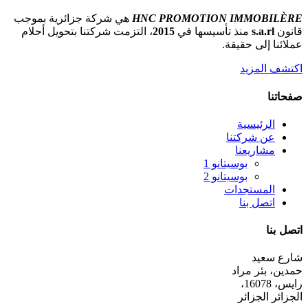
HNC PROMOTION IMMOBILÈRE
هي شركة جزائرية بموجب
قانون
s.a.rl
منذ تأسيسها في
2015
، التزمت شركتنا بتحويل أحلام
عملائنا إلى حقيقة.
اكتشف المزيد
صفحاتنا
الرئيسية
عن شركتنا
مشاريعنا
بوسيتانو 1
بوسيتانو 2
المستجدات
اتصل بنا
اتصل بنا
شارع سعيد
حمدين، بئر مراد
رايس، 16078،
الجزائر الجزائر