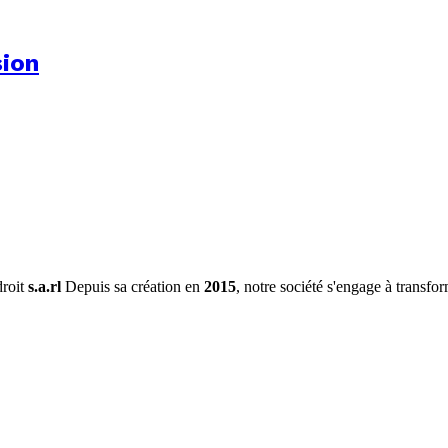
sion
droit
s.a.rl
Depuis sa création en
2015
, notre société s'engage à transfor