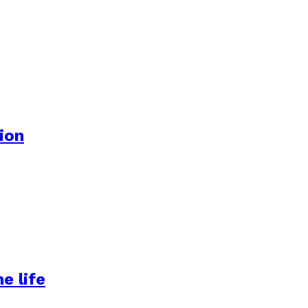
tion
e life