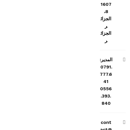
1607
8،
الجزائ
ر
الجزائ
ر
المدير:
0791.
777.6
41
0556
.393.
840
cont
act@