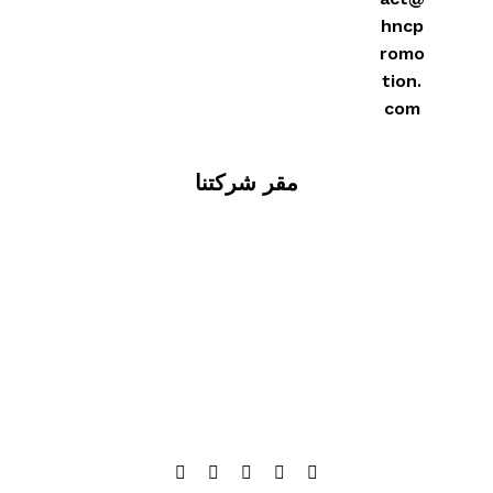
hncp
romo
tion.
com
مقر شركتنا