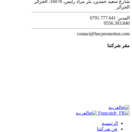
شارع سعيد حمدين، بئر مراد رايس، 16078، الجزائر
الجزائر
المدير: 0791.777.641
0556.393.840
contact@hncpromotion.com
مقر شركتنا
العربية
Français
العربية
الرئيسية
عن شركتنا