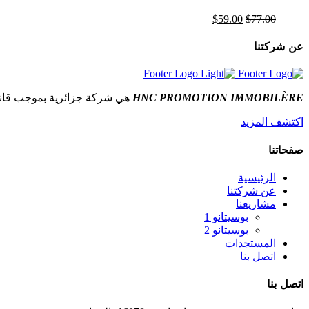
77.00
$
59.00
السعر
$
السعر
الأصلي
الحالي
هو:
هو:
عن شركتنا
$59.00.
$77.00.
HNC PROMOTION IMMOBILÈRE
هي شركة جزائرية بموجب قا
اكتشف المزيد
صفحاتنا
الرئيسية
عن شركتنا
مشاريعنا
بوسيتانو 1
بوسيتانو 2
المستجدات
اتصل بنا
اتصل بنا