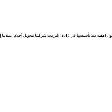
نون
s.a.rl
منذ تأسيسها في
2015
، التزمت شركتنا بتحويل أحلام عملائنا إ