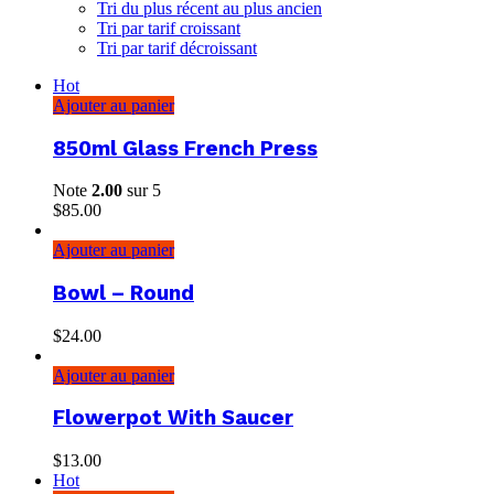
Tri du plus récent au plus ancien
Tri par tarif croissant
Tri par tarif décroissant
Hot
Ajouter au panier
850ml Glass French Press
Note
2.00
sur 5
$
85.00
Ajouter au panier
Bowl – Round
$
24.00
Ajouter au panier
Flowerpot With Saucer
$
13.00
Hot