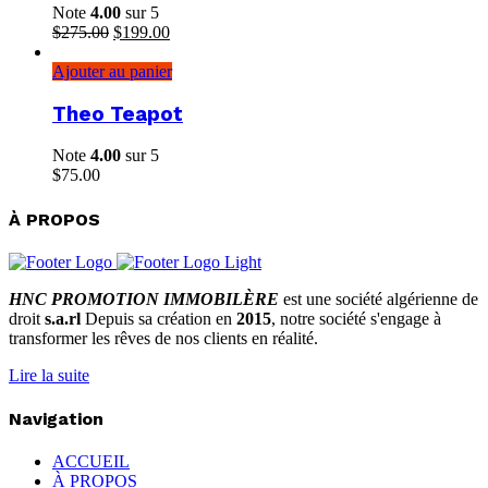
Note
4.00
sur 5
Le
Le
$
275.00
$
199.00
prix
prix
initial
actuel
Ajouter au panier
était :
est :
$275.00.
$199.00.
Theo Teapot
Note
4.00
sur 5
$
75.00
À PROPOS
HNC PROMOTION IMMOBILÈRE
est une société algérienne de
droit
s.a.rl
Depuis sa création en
2015
, notre société s'engage à
transformer les rêves de nos clients en réalité.
Lire la suite
Navigation
ACCUEIL
À PROPOS