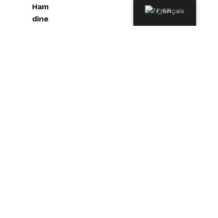
Ham
Français
dine
, Bir
Mour
ad
Raïs,
1607
8,
Alger
,
Algér
ie
Géra
nt:
0791.
777.6