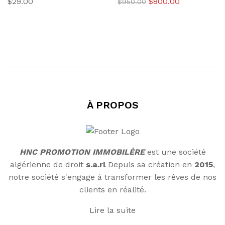
Le
Le
$
29.00
$
800.00
$
950.00
4.00
4.00
prix
prix
sur 5
sur 5
initial
actuel
était :
est :
$950.00.
$800.00.
À PROPOS
HNC PROMOTION IMMOBILÈRE
est une société
algérienne de droit
s.a.rl
Depuis sa création en
2015
,
notre société s'engage à transformer les rêves de nos
clients en réalité.
Lire la suite