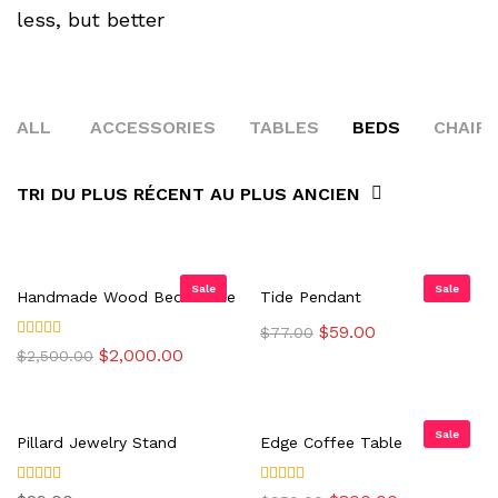
less, but better
ALL
ACCESSORIES
TABLES
BEDS
CHAIR
TRI DU PLUS RÉCENT AU PLUS ANCIEN
Sale
Sale
Handmade Wood Bed Frame
Tide Pendant
Le
Le
$
59.00
$
77.00
prix
prix
Note
Le
Le
$
2,000.00
$
2,500.00
initial
actuel
5.00
prix
prix
sur 5
était :
est :
initial
actuel
$77.00.
$59.00.
était :
est :
$2,500.00.
$2,000.00.
Sale
Pillard Jewelry Stand
Edge Coffee Table
Note
Note