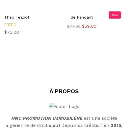
sur 5
sur 5
initial
actuel
était :
est :
$275.00.
$199.00.
Sale
Theo Teapot
Tide Pendant
Le
Le
$
59.00
$
77.00
prix
prix
Note
$
75.00
initial
actuel
4.00
sur 5
était :
est :
$77.00.
$59.00.
À PROPOS
HNC PROMOTION IMMOBILÈRE
est une société
algérienne de droit
s.a.rl
Depuis sa création en
2015
,