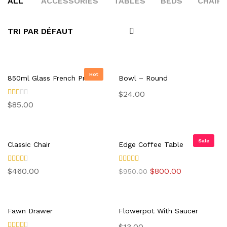
ALL
ACCESSORIES
TABLES
BEDS
CHAIR
TRI PAR DÉFAUT
Hot
850ml Glass French Press
Bowl – Round
$
24.00
Not
$
85.00
e
2.0
0
sur
5
Sale
Classic Chair
Edge Coffee Table
Note
Note
Le
Le
$
460.00
$
800.00
$
950.00
3.00
4.00
prix
prix
sur 5
sur 5
initial
actuel
était :
est :
$950.00.
$800.00.
Fawn Drawer
Flowerpot With Saucer
$
13.00