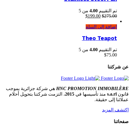
تم التقييم
4.00
من 5
275.00
$
السعر
199.00
$
السعر
الأصلي
الحالي
إضافة إلى السلة
هو:
هو:
$199.00.
$275.00.
Theo Teapot
تم التقييم
4.00
من 5
$
75.00
عن شركتنا
HNC PROMOTION IMMOBILÈRE
هي شركة جزائرية بموجب
قانون
s.a.rl
منذ تأسيسها في
2015
، التزمت شركتنا بتحويل أحلام
عملائنا إلى حقيقة.
اكتشف المزيد
صفحاتنا