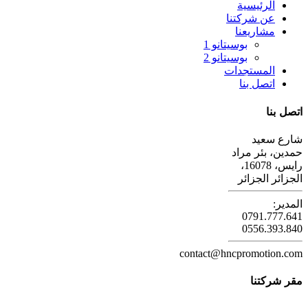
الرئيسية
عن شركتنا
مشاريعنا
بوسيتانو 1
بوسيتانو 2
المستجدات
اتصل بنا
اتصل بنا
شارع سعيد
حمدين، بئر مراد
رايس، 16078،
الجزائر الجزائر
المدير:
0791.777.641
0556.393.840
contact@hncpromotion.com
مقر شركتنا