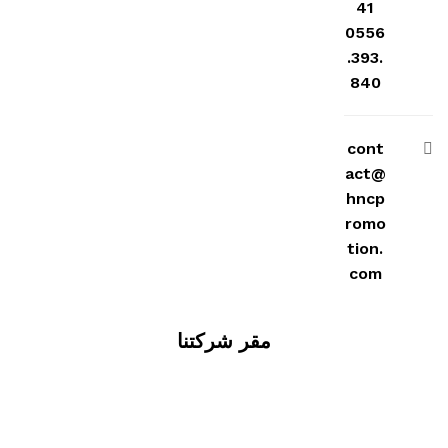
41
0556
.393.
840
cont
act@
hncp
romo
tion.
com
مقر شركتنا