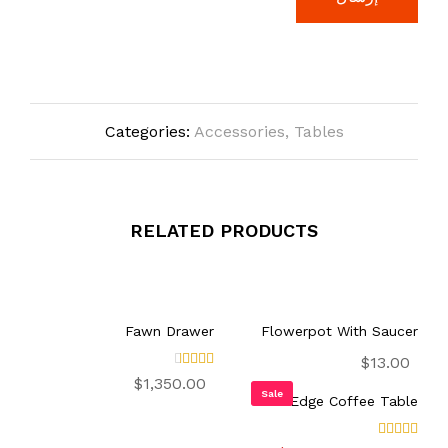
Categories:
Accessories
,
Tables
RELATED PRODUCTS
Fawn Drawer
Flowerpot With Saucer
$
13.00
تم
$
1,350.00
التقيي
Sale
Edge Coffee Table
م
3.00
من 5