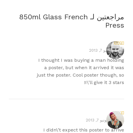
مراجعتين لـ
850ml Glass French
Press
تم
Dan
–
يونيو 7, 2013
التقيي
م
3
I thought I was buying a man holding
من 5
a poster, but when it arrived it was
just the poster. Cool poster though, so
I\’ll give it 3 stars!
ت
Maria
–
يونيو 7, 2013
م
ال
I didn\’t expect this poster to arrive
تق