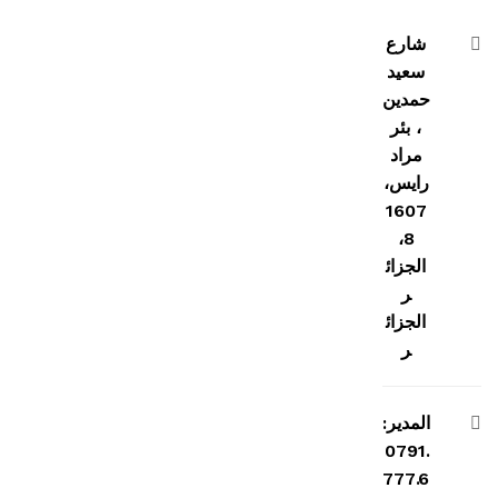
شارع
سعيد
حمدين
، بئر
مراد
رايس،
1607
8،
الجزائ
ر
الجزائ
ر
المدير:
0791.
777.6