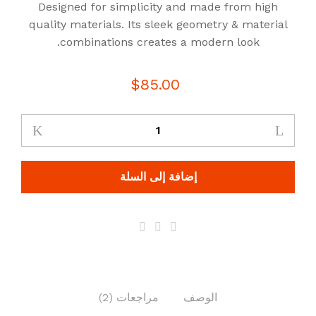
Designed for simplicity and made from high
بـ
2.0
quality materials. Its sleek geometry & material
0
combinations creates a modern look.
من
5
بناءً
عل
$
85.00
ى
تقيي
م
من
الع
ملا
ء
إضافة إلى السلة
الوصف
مراجعات (2)