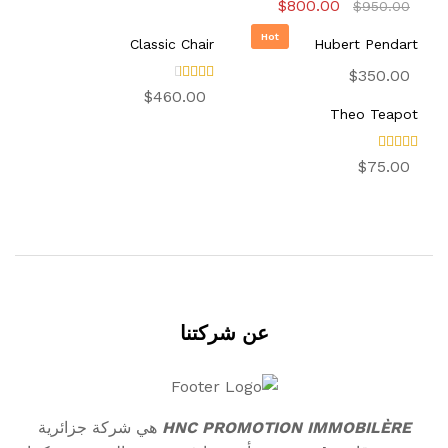
تم
السعر
السعر
$
800.00
$
950.00
التقييم
الأصلي
الحالي
4.00
هو:
هو:
Hot
من 5
Hubert Pendart
Classic Chair
$800.00.
$950.00.
$
350.00
تم
$
460.00
التقيي
Theo Teapot
م
3.00
من 5
تم
$
75.00
التقييم
4.00
من 5
عن شركتنا
HNC PROMOTION IMMOBILÈRE
هي شركة جزائرية