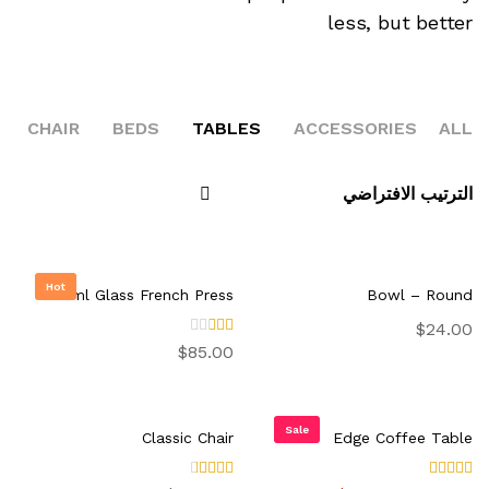
less, but better
GS
CHAIR
BEDS
TABLES
ACCESSORIES
ALL
الترتيب الافتراضي
Hot
850ml Glass French Press
Bowl – Round
$
24.00
تم
$
85.00
التق
ييم
2.0
0
من
Sale
Classic Chair
Edge Coffee Table
5