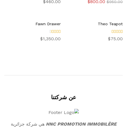
تم
تم
السعر
السعر
$
460.00
$
800.00
$
950.00
التقييم
التقيي
الأصلي
الحالي
4.00
م
هو:
هو:
من 5
3.00
$800.00.
$950.00.
من 5
Fawn Drawer
Theo Teapot
تم
تم
$
1,350.00
$
75.00
التقييم
التقيي
4.00
م
من 5
3.00
من 5
عن شركتنا
HNC PROMOTION IMMOBILÈRE
هي شركة جزائرية