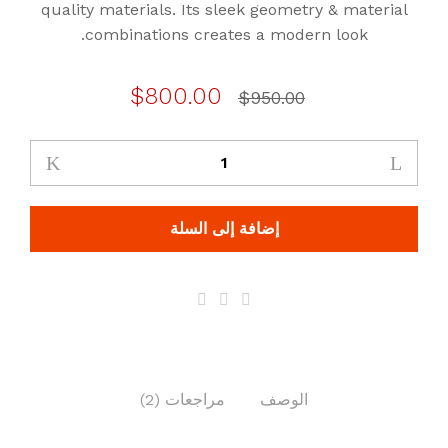
بناءً
quality materials. Its sleek geometry & material
على
combinations creates a modern look.
تقييم
من
العملاء
السعر
السعر
$
800.00
$
950.00
الأصلي
الحالي
هو:
هو:
$800.00.
$950.00.
إضافة إلى السلة
الوصف
مراجعات (2)