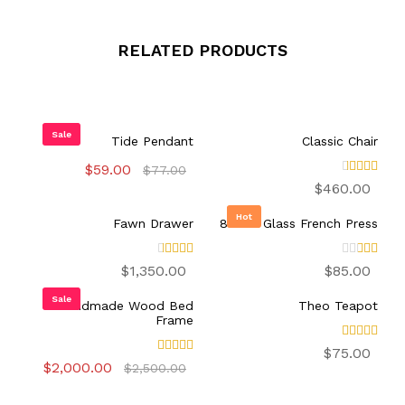
RELATED PRODUCTS
Sale
Tide Pendant
Classic Chair
السعر
السعر
$
59.00
$
77.00
الأصلي
الحالي
تم
$
460.00
هو:
هو:
التقيي
م
$77.00.
$59.00.
Hot
Fawn Drawer
850ml Glass French Press
3.00
من 5
تم
تم
$
1,350.00
$
85.00
التق
التقيي
ييم
م
Sale
Handmade Wood Bed
3.00
Theo Teapot
2.0
0
من 5
Frame
من
5
تم
$
75.00
التقييم
تم التقييم
السعر
السعر
$
2,000.00
$
2,500.00
4.00
5.00
الأصلي
الحالي
من 5
من 5
هو:
هو: