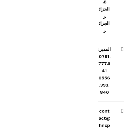
8،
الجزائ
ر
الجزائ
ر
المدير:
0791.
777.6
41
0556
.393.
840
cont
act@
hncp