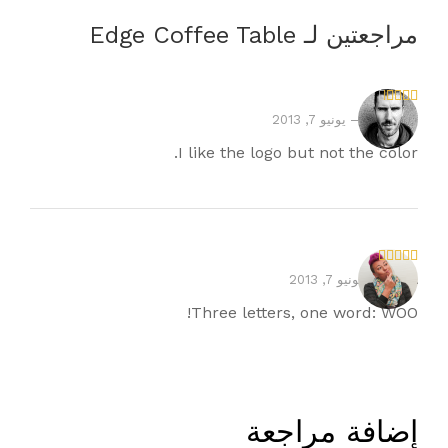
مراجعتين لـ
Edge Coffee Table
تم
Magnus
–
يونيو 7, 2013
التقيي
م
3
I like the logo but not the color.
من 5
تم التقييم
Maria
–
يونيو 7, 2013
5
من 5
Three letters, one word: WOO!
إضافة مراجعة