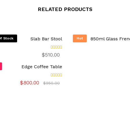
RELATED PRODUCTS
Slab Bar Stool
850ml Glass Fren
f Stock
Hot
تم
$
510.00
التقييم
4.00
من 5
Edge Coffee Table
تم
السعر
السعر
$
800.00
$
950.00
التقييم
الأصلي
الحالي
4.00
هو:
هو:
من 5
$800.00.
$950.00.