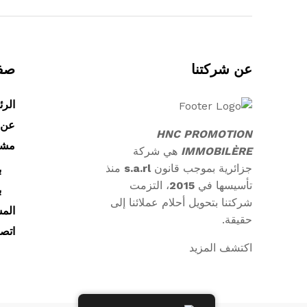
عن شركتنا
صفح
الرئ
عن 
HNC PROMOTION
مشار
IMMOBILÈRE
هي شركة
جزائرية بموجب قانون
s.a.rl
منذ
ب
تأسيسها في
2015
، التزمت
ب
شركتنا بتحويل أحلام عملائنا إلى
الم
حقيقة.
اتصل
اكتشف المزيد