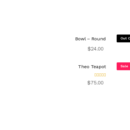
Bowl – Round
Out O
$
24.00
Theo Teapot
Sale
تم
$
75.00
التقييم
4.00
من 5