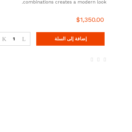
combinations creates a modern look.
بناءً
على
تقييم
$
1,350.00
عميل
واحد
إضافة إلى السلة