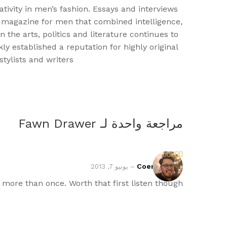
vity in men’s fashion. Essays and interviews
st magazine for men that combined intelligence,
the arts, politics and literature continues to
y established a reputation for highly original
ylists and writers.
مراجعة واحدة لـ
Fawn Drawer
تم
Coen Jacobs
–
يونيو 7, 2013
التقيي
م
3
t more than once. Worth that first listen though.
من 5