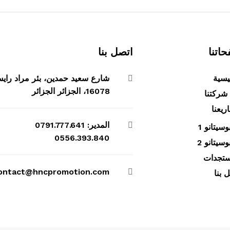
اتنا
اتصل بنا
يسية
شارع سعيد حمدين، بئر مراد راي
16078، الجزائر الجزائر
شركتنا
يعنا
المدير: 0791.777.641
وسيتانو 1
0556.393.840
وسيتانو 2
ستجدات
ontact@hncpromotion.com
 بنا