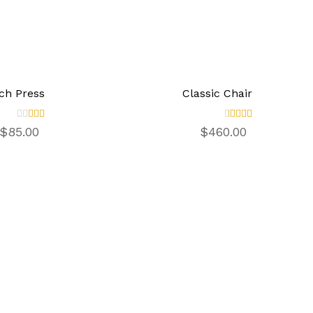
ch Press
Classic Chair
تم
تم
$
85.00
$
460.00
التقيي
التق
م
ييم
2.0
3.00
من 5
0
من
5